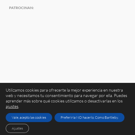
PATROCINAN:
Utilizamos cookies para ofrecerte la mejor experiencia en nuestra
web y necesitamos tu consentimiento para navegar por ella. Puedes
aprender más sobre qué cookies utilizamos o desactivarlas en los
ajustes
.
Copyright 2026 Atrapavientos | Todos los derechos reservados
Aviso legal
|
Política de privacidad
|
Política de cookies
Vale, acepto las cookies
Preferiría NO hacerlo. Como Bartleby.
Facebook
X
Instagram
Ajustes