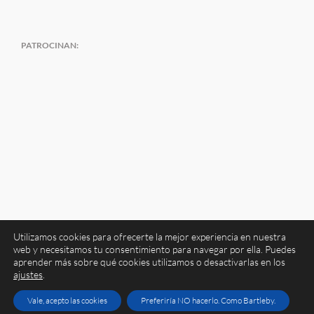
PATROCINAN:
Utilizamos cookies para ofrecerte la mejor experiencia en nuestra
web y necesitamos tu consentimiento para navegar por ella. Puedes
aprender más sobre qué cookies utilizamos o desactivarlas en los
ajustes
.
Copyright 2026 Atrapavientos | Todos los derechos reservados
Aviso legal
|
Política de privacidad
|
Política de cookies
Vale, acepto las cookies
Preferiría NO hacerlo. Como Bartleby.