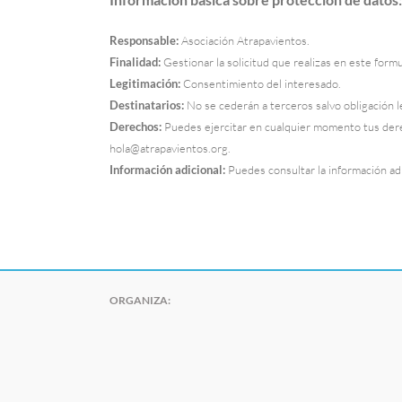
Responsable:
Asociación Atrapavientos.
Finalidad:
Gestionar la solicitud que realizas en este formu
Legitimación:
Consentimiento del interesado.
Destinatarios:
No se cederán a terceros salvo obligación l
Derechos:
Puedes ejercitar en cualquier momento tus derec
hola@atrapavientos.org.
Información adicional:
Puedes consultar la información adi
ORGANIZA: