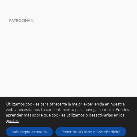
PATROCINAN:
Utilizamos cookies para ofrecerte la mejor experiencia en nuestra
web y necesitamos tu consentimiento para navegar por ella. Puedes
aprender más sobre qué cookies utilizamos o desactivarlas en los
ajustes
.
Copyright 2026 Atrapavientos | Todos los derechos reservados
Aviso legal
|
Política de privacidad
|
Política de cookies
Vale, acepto las cookies
Preferiría NO hacerlo. Como Bartleby.