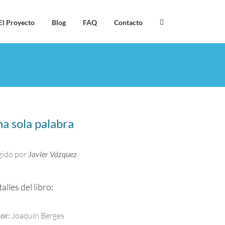
El Proyecto
Blog
FAQ
Contacto
a sola palabra
gido por
Javier Vázquez
.
alles del libro:
or:
Joaquín Berges