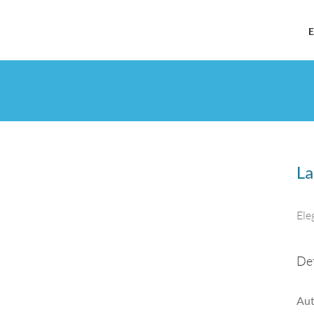
E
La
Ele
Det
Aut