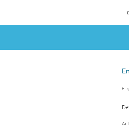
E
En
Ele
Det
Aut