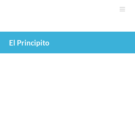
Saltar
al
contenido
El Principito